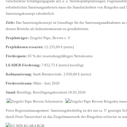
verschiedene Schädigungsgrade auf, u. a. Steinkopfabplatzungen, Fugenausbrü
erforderlichen Sanierungsarbeiten muss die Standsicherheit von Ringofen und S
Sanierungskonzept erforderlich.
Ziele
:
Das Sanierungskonzept ist Grundlage für die Sanierungsmaßnahmen an 
dessen Betriebs als Industriemuseum zu gewährleisten.
Projektträger
:
Ziegelei Pape, Bevern e. V.
Projektkosten erwartet
:
12.235,00 € (netto)
Förderquote:
65 % der zuwendungsfähigen Nettokosten
LEADER-Förderung:
7.952,75 € (netto) bewilligt
Kofinanzierung:
Stadt Bremervörde: 2.050,00 € (netto)
Förderzeitraum:
März - Juni 2026
Stand:
Bewilligt, Bewilligungsbescheid 18.03.2026
Fotos Regionalmanagement: Sanierungsbedürftig ist der um ca. 5° geneigte Sc
durch Frost-Tauwechsel ist das Ziegelmauerwerk des Ringofens teilweise so star