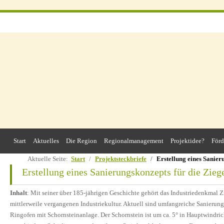
Start
Aktuelles
Die Region
Regionalmanagement
Projektidee?
Förd
Aktuelle Seite:
Start
Projektsteckbriefe
Erstellung eines Sanier
Erstellung eines Sanierungskonzepts für die Zieg
Inhalt
: Mit seiner über 185-jährigen Geschichte gehört das Industriedenkmal Z
mittlerweile vergangenen Industriekultur. Aktuell sind umfangreiche Sanierun
Ringofen mit Schornsteinanlage. Der Schornstein ist um ca. 5° in Hauptwindr